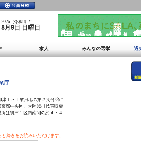
2026（令和8）年
8月9日 日曜日
みんなの選挙
過
E
求人
業庁
御津１区工業用地の第２期分譲に
東京都中央区、大岡誠司代表取締
場所は御津１区内南側の約４・４
ると続きをお読みいただけます。