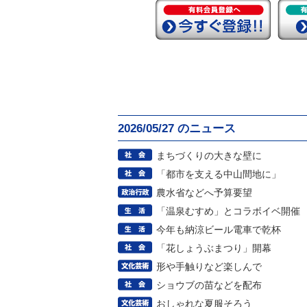
2026/05/27 のニュース
まちづくりの大きな壁に
「都市を支える中山間地に」
農水省などへ予算要望
「温泉むすめ」とコラボイベ開催
今年も納涼ビール電車で乾杯
「花しょうぶまつり」開幕
形や手触りなど楽しんで
ショウブの苗などを配布
おしゃれな夏服そろう