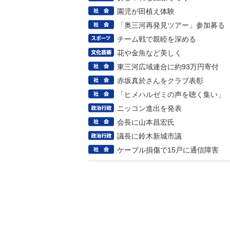
園児が田植え体験
「奥三河再発見ツアー」参加募る
チーム戦で親睦を深める
花や金魚など美しく
東三河広域連合に約93万円寄付
赤坂真於さんをクラブ表彰
「ヒメハルゼミの声を聴く集い」
ニッコン進出を発表
会長に山本昌宏氏
議長に鈴木新城市議
ケーブル損傷で15戸に通信障害