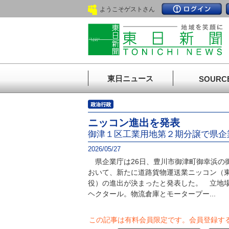
ようこそゲストさん
東日ニュース
SOURC
ニッコン進出を発表
御津１区工業用地第２期分譲で県企
2026/05/27
県企業庁は26日、豊川市御津町御幸浜の
おいて、新たに道路貨物運送業ニッコン（
役）の進出が決まったと発表した。 立地
ヘクタール。物流倉庫とモータープー...
この記事は有料会員限定です。
会員登録す