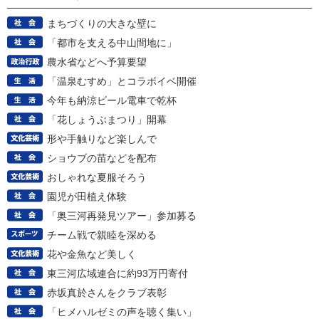
まちづくりの大きな壁に
「都市を支える中山間地に」
農水省などへ予算要望
「温泉むすめ」とコラボイベ開催
今年も納涼ビール電車で乾杯
「花しょうぶまつり」開幕
形や手触りなど楽しんで
ショウブの苗などを配布
おしゃれな夏服そろう
園児が田植え体験
「奥三河再発見ツアー」参加募る
チーム戦で親睦を深める
花や金魚など美しく
東三河広域連合に約93万円寄付
赤坂真於さんをクラブ表彰
「ヒメハルゼミの声を聴く集い」