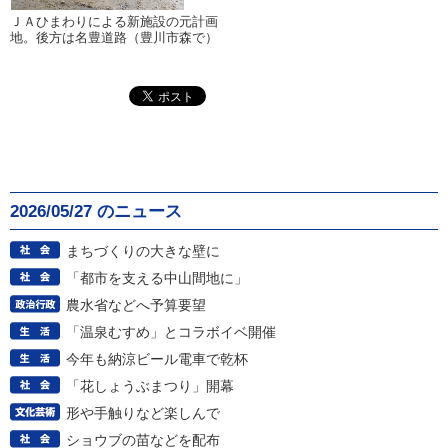
ＪＡひまわりによる新施設の元計画
地。後方は名豊道路（豊川市森で）
2026/05/27 のニュース
まちづくりの大きな壁に
「都市を支える中山間地に」
農水省などへ予算要望
「温泉むすめ」とコラボイベ開催
今年も納涼ビール電車で乾杯
「花しょうぶまつり」開幕
形や手触りなど楽しんで
ショウブの苗などを配布