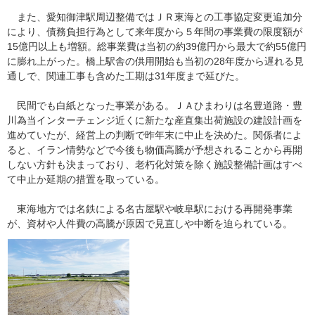
また、愛知御津駅周辺整備ではＪＲ東海との工事協定変更追加分
により、債務負担行為として来年度から５年間の事業費の限度額が
15億円以上も増額。総事業費は当初の約39億円から最大で約55億円
に膨れ上がった。橋上駅舎の供用開始も当初の28年度から遅れる見
通しで、関連工事も含めた工期は31年度まで延びた。
民間でも白紙となった事業がある。ＪＡひまわりは名豊道路・豊
川為当インターチェンジ近くに新たな産直集出荷施設の建設計画を
進めていたが、経営上の判断で昨年末に中止を決めた。関係者によ
ると、イラン情勢などで今後も物価高騰が予想されることから再開
しない方針も決まっており、老朽化対策を除く施設整備計画はすべ
て中止か延期の措置を取っている。
東海地方では名鉄による名古屋駅や岐阜駅における再開発事業
が、資材や人件費の高騰が原因で見直しや中断を迫られている。