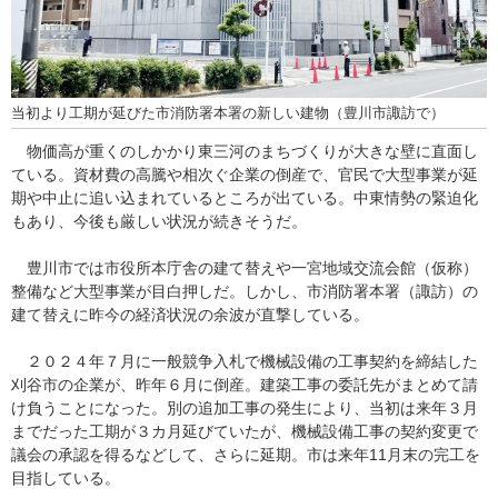
当初より工期が延びた市消防署本署の新しい建物（豊川市諏訪で）
物価高が重くのしかかり東三河のまちづくりが大きな壁に直面し
ている。資材費の高騰や相次ぐ企業の倒産で、官民で大型事業が延
期や中止に追い込まれているところが出ている。中東情勢の緊迫化
もあり、今後も厳しい状況が続きそうだ。
豊川市では市役所本庁舎の建て替えや一宮地域交流会館（仮称）
整備など大型事業が目白押しだ。しかし、市消防署本署（諏訪）の
建て替えに昨今の経済状況の余波が直撃している。
２０２４年７月に一般競争入札で機械設備の工事契約を締結した
刈谷市の企業が、昨年６月に倒産。建築工事の委託先がまとめて請
け負うことになった。別の追加工事の発生により、当初は来年３月
までだった工期が３カ月延びていたが、機械設備工事の契約変更で
議会の承認を得るなどして、さらに延期。市は来年11月末の完工を
目指している。