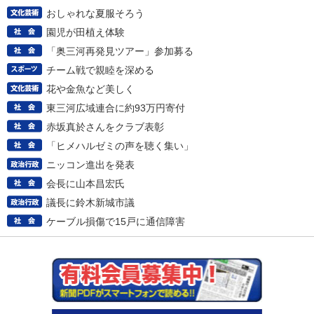
おしゃれな夏服そろう
園児が田植え体験
「奥三河再発見ツアー」参加募る
チーム戦で親睦を深める
花や金魚など美しく
東三河広域連合に約93万円寄付
赤坂真於さんをクラブ表彰
「ヒメハルゼミの声を聴く集い」
ニッコン進出を発表
会長に山本昌宏氏
議長に鈴木新城市議
ケーブル損傷で15戸に通信障害