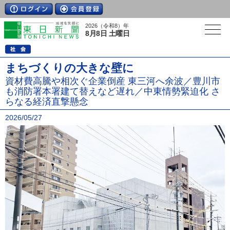
2026（令和8）年
8月8日 土曜日
まちづくりの大きな壁に
資材費高騰や相次ぐ企業倒産 東三河へ余波／豊川市
も消防署本署建て替えなど遅れ／中東情勢緊迫化 さ
らなる経済直撃懸念
2026/05/27