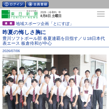
2026（令和8）年
8月8日 土曜日
地域スポーツ企画「とにすぽ」
昨夏の悔しさ胸に
豊川ソフトボール部 春夏連覇を目指す／Ｕ18日本代
表エース 板倉伶和が中心
2026/07/06