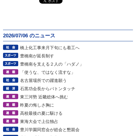
2026/07/06 のニュース
橋上化工事来月下旬にも着工へ
豊橋南が延長制す
豊橋南を支える２人の「ハダノ」
「使うな、ではなく流すな」
名古屋場所での躍進願う
石黒功会長からバトンタッチ
東三河勢 近畿総体へ挑む
昨夏の悔しさ胸に
高校最後の夏に駆ける
東海大会で上位独占
豊川学園同窓会が総会と懇親会