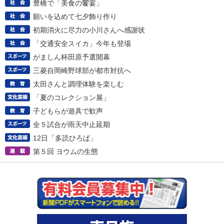
豊橋で「美食の饗宴」
願いを込めて七夕飾り作り
初期消火に尽力の小川さんへ感謝状
「交通安全スイカ」今年も登場
がましん杯田原予選開幕
三菱自岡崎野球部が都市対抗へ
太田さんと調理体験を楽しむ
「夏のコレクション展」
子どもらが遊具で歓声
全５試合が雨天中止延期
12日「多読ひろば」
第５回 ヨウムの生態