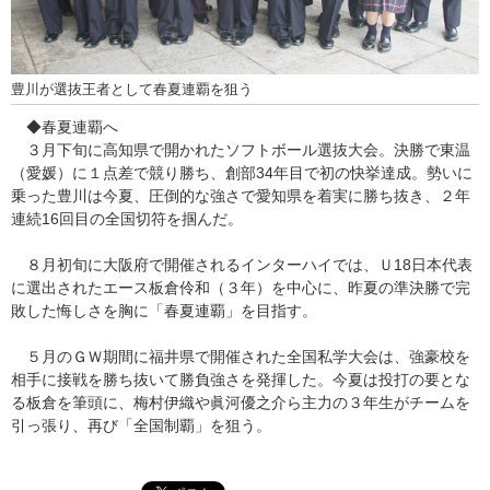
豊川が選抜王者として春夏連覇を狙う
◆春夏連覇へ
３月下旬に高知県で開かれたソフトボール選抜大会。決勝で東温
（愛媛）に１点差で競り勝ち、創部34年目で初の快挙達成。勢いに
乗った豊川は今夏、圧倒的な強さで愛知県を着実に勝ち抜き、２年
連続16回目の全国切符を掴んだ。
８月初旬に大阪府で開催されるインターハイでは、Ｕ18日本代表
に選出されたエース板倉伶和（３年）を中心に、昨夏の準決勝で完
敗した悔しさを胸に「春夏連覇」を目指す。
５月のＧＷ期間に福井県で開催された全国私学大会は、強豪校を
相手に接戦を勝ち抜いて勝負強さを発揮した。今夏は投打の要とな
る板倉を筆頭に、梅村伊織や眞河優之介ら主力の３年生がチームを
引っ張り、再び「全国制覇」を狙う。