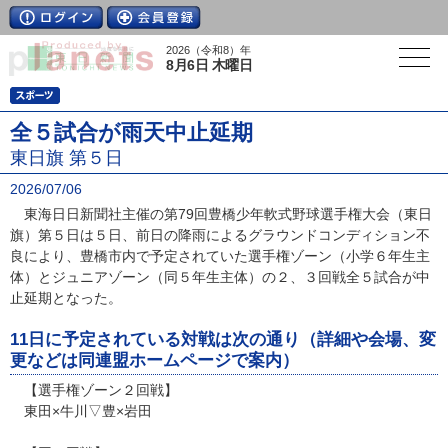
2026（令和8）年
8月6日 木曜日
全５試合が雨天中止延期
東日旗 第５日
2026/07/06
東海日日新聞社主催の第79回豊橋少年軟式野球選手権大会（東日
旗）第５日は５日、前日の降雨によるグラウンドコンディション不
良により、豊橋市内で予定されていた選手権ゾーン（小学６年生主
体）とジュニアゾーン（同５年生主体）の２、３回戦全５試合が中
止延期となった。
11日に予定されている対戦は次の通り（詳細や会場、変
更などは同連盟ホームページで案内）
【選手権ゾーン２回戦】
東田×牛川▽豊×岩田