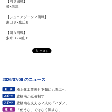
【同３回戦】
栄×老津
【ジュニアゾーン２回戦】
東田Ｂ×鷹丘Ｂ
【同３回戦】
多米Ｂ×向山Ｂ
2026/07/06 のニュース
橋上化工事来月下旬にも着工へ
豊橋南が延長制す
豊橋南を支える２人の「ハダノ」
「使うな、ではなく流すな」