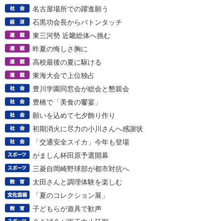
名古屋場所での躍進願う
石黒功会長からバトンタッチ
東三河勢 近畿総体へ挑む
昨夏の悔しさ胸に
高校最後の夏に駆ける
東海大会で上位独占
豊川学園同窓会が総会と懇親会
豊橋で「美食の饗宴」
願いを込めて七夕飾り作り
初期消火に尽力の小川さんへ感謝状
「交通安全スイカ」今年も登場
がましん杯田原予選開幕
三菱自岡崎野球部が都市対抗へ
太田さんと調理体験を楽しむ
「夏のコレクション展」
子どもらが遊具で歓声