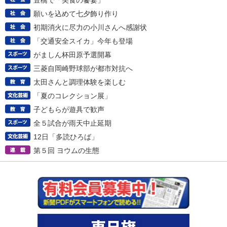
豊橋で「美食の饗宴」
願いを込めて七夕飾り作り
初期消火に尽力の小川さんへ感謝状
「交通安全スイカ」今年も登場
がましん杯田原予選開幕
三菱自岡崎野球部が都市対抗へ
太田さんと調理体験を楽しむ
「夏のコレクション展」
子どもらが遊具で歓声
全５試合が雨天中止延期
12日「多読ひろば」
第５回 ヨウムの生態