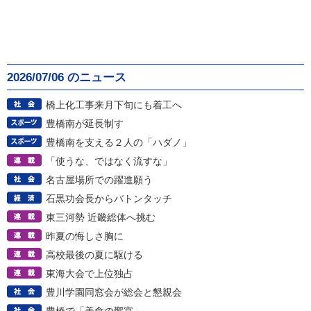
2026/07/06 のニュース
橋上化工事来月下旬にも着工へ
豊橋南が延長制す
豊橋南を支える２人の「ハダノ」
「使うな、ではなく流すな」
名古屋場所での躍進願う
石黒功会長からバトンタッチ
東三河勢 近畿総体へ挑む
昨夏の悔しさ胸に
高校最後の夏に駆ける
東海大会で上位独占
豊川学園同窓会が総会と懇親会