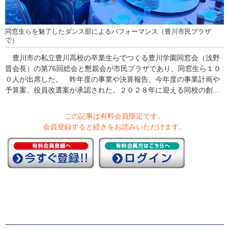
同窓生らを魅了したダンス部によるパフォーマンス（豊川市民プラザ
で）
豊川市の私立豊川高校の卒業生らでつくる豊川学園同窓会（浅野
晋会長）の第76回総会と懇親会が市民プラザであり、同窓生ら１０
０人が出席した。 昨年度の事業や決算報告、今年度の事業計画や
予算案、役員改選案が承認された。２０２８年に迎える同校の創...
この記事は有料会員限定です。
会員登録すると続きをお読みいただけます。