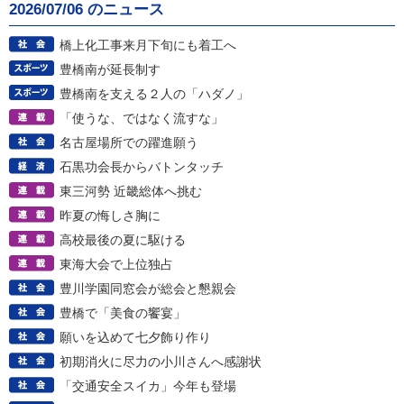
2026/07/06 のニュース
橋上化工事来月下旬にも着工へ
豊橋南が延長制す
豊橋南を支える２人の「ハダノ」
「使うな、ではなく流すな」
名古屋場所での躍進願う
石黒功会長からバトンタッチ
東三河勢 近畿総体へ挑む
昨夏の悔しさ胸に
高校最後の夏に駆ける
東海大会で上位独占
豊川学園同窓会が総会と懇親会
豊橋で「美食の饗宴」
願いを込めて七夕飾り作り
初期消火に尽力の小川さんへ感謝状
「交通安全スイカ」今年も登場