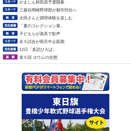
がましん杯田原予選開幕
三菱自岡崎野球部が都市対抗へ
太田さんと調理体験を楽しむ
「夏のコレクション展」
子どもらが遊具で歓声
全５試合が雨天中止延期
12日「多読ひろば」
第５回 ヨウムの生態