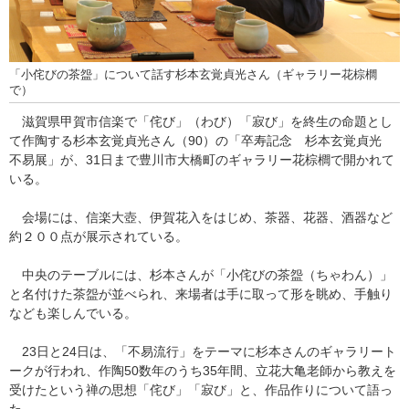
「小侘びの茶盌」について話す杉本玄覚貞光さん（ギャラリー花棕櫚
で）
滋賀県甲賀市信楽で「侘び」（わび）「寂び」を終生の命題とし
て作陶する杉本玄覚貞光さん（90）の「卒寿記念 杉本玄覚貞光
不易展」が、31日まで豊川市大橋町のギャラリー花棕櫚で開かれて
いる。
会場には、信楽大壺、伊賀花入をはじめ、茶器、花器、酒器など
約２００点が展示されている。
中央のテーブルには、杉本さんが「小侘びの茶盌（ちゃわん）」
と名付けた茶盌が並べられ、来場者は手に取って形を眺め、手触り
なども楽しんでいる。
23日と24日は、「不易流行」をテーマに杉本さんのギャラリート
ークが行われ、作陶50数年のうち35年間、立花大亀老師から教えを
受けたという禅の思想「侘び」「寂び」と、作品作りについて語っ