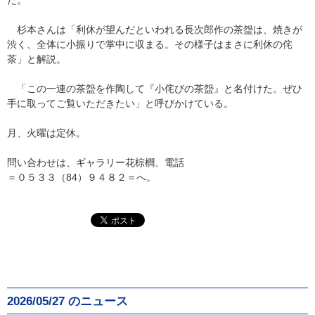
た。
杉本さんは「利休が望んだといわれる長次郎作の茶盌は、焼きが
渋く、全体に小振りで掌中に収まる。その様子はまさに利休の侘
茶」と解説。
「この一連の茶盌を作陶して『小侘びの茶盌』と名付けた。ぜひ
手に取ってご覧いただきたい」と呼びかけている。
月、火曜は定休。
問い合わせは、ギャラリー花棕櫚、電話
＝０５３３（84）９４８２＝へ。
2026/05/27 のニュース