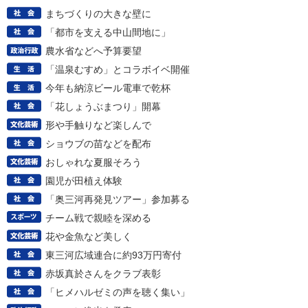
まちづくりの大きな壁に
「都市を支える中山間地に」
農水省などへ予算要望
「温泉むすめ」とコラボイベ開催
今年も納涼ビール電車で乾杯
「花しょうぶまつり」開幕
形や手触りなど楽しんで
ショウブの苗などを配布
おしゃれな夏服そろう
園児が田植え体験
「奥三河再発見ツアー」参加募る
チーム戦で親睦を深める
花や金魚など美しく
東三河広域連合に約93万円寄付
赤坂真於さんをクラブ表彰
「ヒメハルゼミの声を聴く集い」