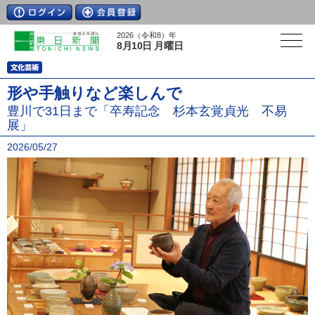
2026（令和8）年
8月10日 月曜日
形や手触りなど楽しんで
豊川で31日まで「卒寿記念 杉本玄覚貞光 不易
展」
2026/05/27