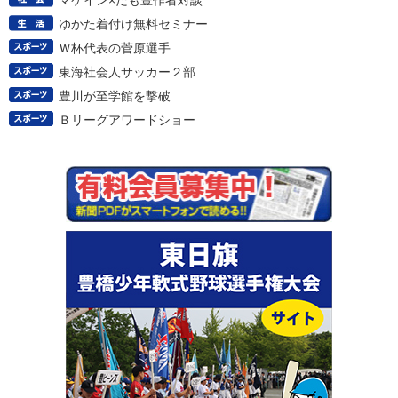
マケイン×だも豊作者対談
ゆかた着付け無料セミナー
Ｗ杯代表の菅原選手
東海社会人サッカー２部
豊川が至学館を撃破
Ｂリーグアワードショー