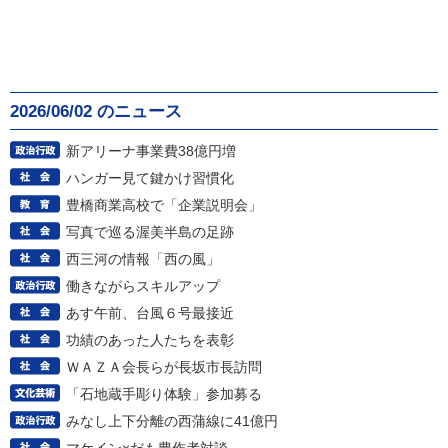
2026/06/02 のニュース
新アリーナ事業費38億円増
ハンガー見て鍵かけ習慣化
豊橋商業高校で「企業説明会」
写真で巡る渥美半島の足跡
西三河の情報「西の風」
働きながらスキルアップ
あす午前、台風６号最接近
功績のあった人たちを表彰
ＷＡＺＡ会長らが長坂市長訪問
「石地蔵手彫り体験」参加募る
みなし上下分離の西蒲線に41億円