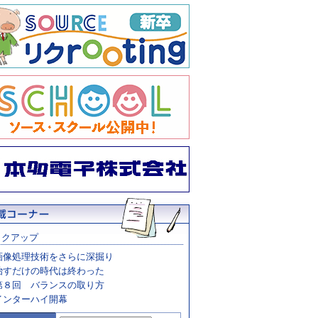
ックアップ
画像処理技術をさらに深掘り
治すだけの時代は終わった
第８回 バランスの取り方
インターハイ開幕