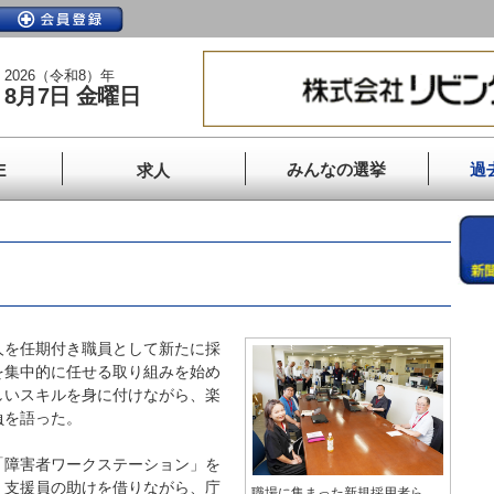
2026（令和8）年
8月7日 金曜日
みんなの選挙
過
E
求人
を任期付き職員として新たに採
を集中的に任せる取り組みを始め
しいスキルを身に付けながら、楽
負を語った。
障害者ワークステーション」を
、支援員の助けを借りながら、庁
職場に集まった新規採用者ら