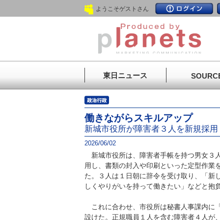
ようこそゲストさん
東日ニュース
SOURC
働きながらスキルアップ
新城市役所が障害者３人を新規採用
2026/06/02
新城市役所は、障害者手帳を持つ男女３人
用し、書類の封入や印刷といった定型作業
た。３人は１日朝に辞令を受け取り、「新
しくやりがいを持って働きたい」などと抱
これに合わせ、市役所は秘書人事課内に「
設けた。正規職員１人を含む障害者４人が