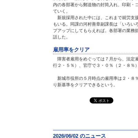
内の各部署から郵送物の封筒入れ、印刷・
ていく。
新規採用された中には、これまで就労支援
もいる。同課の河村善章副課長は「いろい
プアップにしてもらえれば。各部署の業務
話した。
雇用率をクリア
障害者雇用をめぐっては７月から、法定雇
行２・５％）、官庁で３・０％（２・８％
新城市役所の５月時点の雇用率は２・８％
り新基準をクリアできるという。
2026/06/02 のニュース