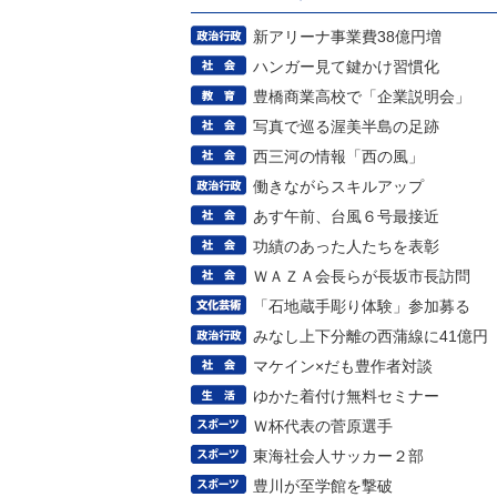
新アリーナ事業費38億円増
ハンガー見て鍵かけ習慣化
豊橋商業高校で「企業説明会」
写真で巡る渥美半島の足跡
西三河の情報「西の風」
働きながらスキルアップ
あす午前、台風６号最接近
功績のあった人たちを表彰
ＷＡＺＡ会長らが長坂市長訪問
「石地蔵手彫り体験」参加募る
みなし上下分離の西蒲線に41億円
マケイン×だも豊作者対談
ゆかた着付け無料セミナー
Ｗ杯代表の菅原選手
東海社会人サッカー２部
豊川が至学館を撃破