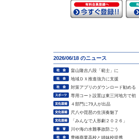
2026/06/18 のニュース
畠山隆吉八段「範士」に
地域ＤＸ推進強力に支援
対策アプリのダウンロード勧める
専用コート設置は東三河地方で初
４部門に79人が出品
尺八や琵琶の生演奏魅了
「みんなで人形劇２０２６」
川や海の水難事故防ごう
豊橋商業高校と姉妹校提携