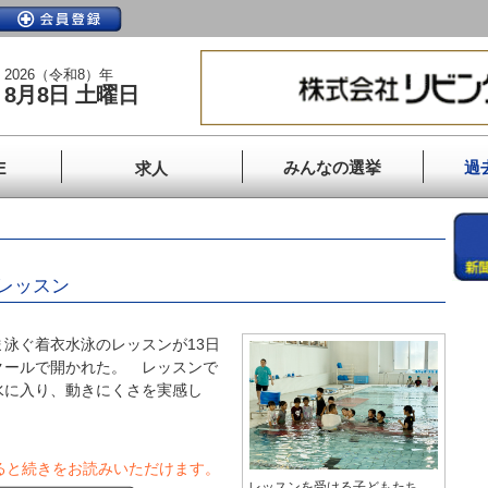
2026（令和8）年
8月8日 土曜日
みんなの選挙
過
E
求人
レッスン
泳ぐ着衣水泳のレッスンが13日
クールで開かれた。 レッスンで
水に入り、動きにくさを実感し
ると続きをお読みいただけます。
レッスンを受ける子どもたち