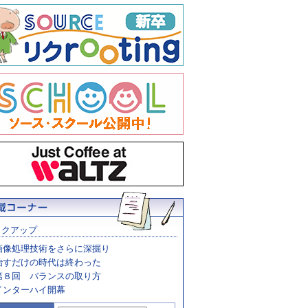
ックアップ
画像処理技術をさらに深掘り
治すだけの時代は終わった
第８回 バランスの取り方
インターハイ開幕