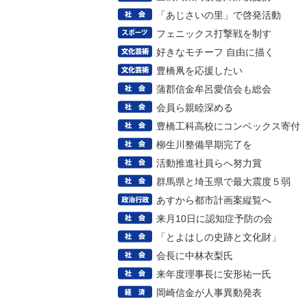
「あじさいの里」で啓発活動
フェニックス打撃戦を制す
好きなモチーフ 自由に描く
豊橋凧を応援したい
蒲郡信金牟呂愛信会も総会
会員ら親睦深める
豊橋工科高校にコンベックス寄付
柳生川整備早期完了を
活動推進社員らへ努力賞
群馬県と埼玉県で最大震度５弱
あすから都市計画案縦覧へ
来月10日に認知症予防の会
「とよはしの史跡と文化財」
会長に中林衣梨氏
来年度理事長に安形祐一氏
岡崎信金が人事異動発表