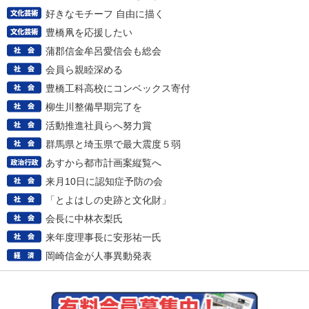
好きなモチーフ 自由に描く
豊橋凧を応援したい
蒲郡信金牟呂愛信会も総会
会員ら親睦深める
豊橋工科高校にコンベックス寄付
柳生川整備早期完了を
活動推進社員らへ努力賞
群馬県と埼玉県で最大震度５弱
あすから都市計画案縦覧へ
来月10日に認知症予防の会
「とよはしの史跡と文化財」
会長に中林衣梨氏
来年度理事長に安形祐一氏
岡崎信金が人事異動発表