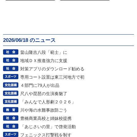
2026/06/18 のニュース
畠山隆吉八段「範士」に
地域ＤＸ推進強力に支援
対策アプリのダウンロード勧める
専用コート設置は東三河地方で初
４部門に79人が出品
尺八や琵琶の生演奏魅了
「みんなで人形劇２０２６」
川や海の水難事故防ごう
豊橋商業高校と姉妹校提携
「あじさいの里」で啓発活動
フェニックス打撃戦を制す