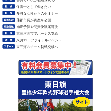
会員ら20人が親睦深める
保育士として働きたい
多彩な女性たちのセミナー
蒲郡市長が資産を公開
補正予算や問責決議案可決
東三河各市でボーナス支給
来月12日ファイナルイベント
東三河８チーム初戦突破へ