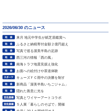
2026/06/30 のニュース
来月 地元中学生が紙芝居鑑賞へ
ふるさと納税寄付金額２億円超え
写真で巡る渥美半島の足跡
西三河の情報「西の風」
南海トラフ地震見据え強化
お面への絵付けや茶道体験
キューズＦＣ雨中の決勝を制す
新商品「渥美半島いちごジャム」
隠れた善意に光を
写真とワイヤーアートコラボ
５人展「暮らしのそばで」開催