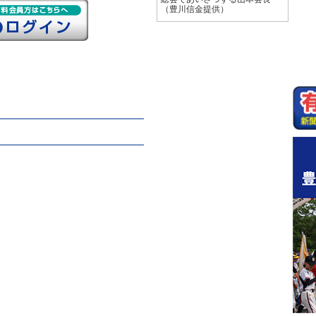
（豊川信金提供）
え