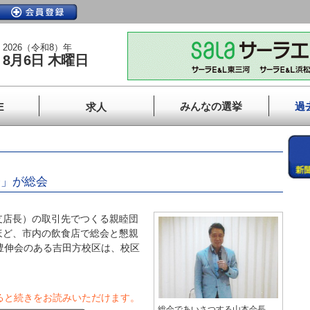
2026（令和8）年
8月6日 木曜日
みんなの選挙
過
E
求人
会」が総会
店長）の取引先でつくる親睦団
ほど、市内の飲食店で総会と懇親
豊伸会のある吉田方校区は、校区
ると続きをお読みいただけます。
総会であいさつする山本会長