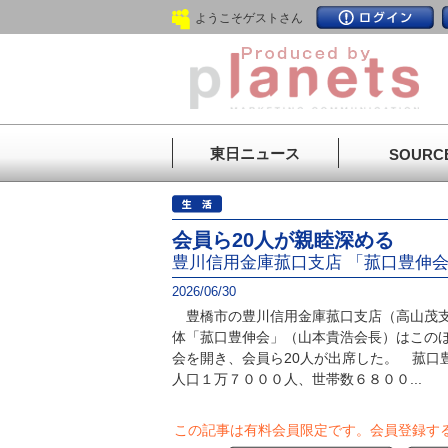
ようこそゲストさん
東日ニュース
SOURC
会員ら20人が親睦深める
豊川信用金庫菰口支店 「菰口豊伸
2026/06/30
豊橋市の豊川信用金庫菰口支店（高山茂支
体「菰口豊伸会」（山本貴浩会長）はこの
会を開き、会員ら20人が出席した。 菰口
人口１万７０００人、世帯数６８００...
この記事は有料会員限定です。
会員登録す