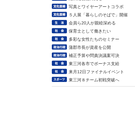
写真とワイヤーアートコラボ
５人展「暮らしのそばで」開催
会員ら20人が親睦深める
保育士として働きたい
多彩な女性たちのセミナー
蒲郡市長が資産を公開
補正予算や問責決議案可決
東三河各市でボーナス支給
来月12日ファイナルイベント
東三河８チーム初戦突破へ