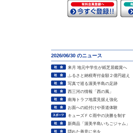
2026/06/30 のニュース
来月 地元中学生が紙芝居鑑賞へ
ふるさと納税寄付金額２億円超
写真で巡る渥美半島の足跡
西三河の情報「西の風」
南海トラフ地震見据え強化
お面への絵付けや茶道体験
キューズＦＣ雨中の決勝を制す
新商品「渥美半島いちごジャム」
隠れた善意に光を