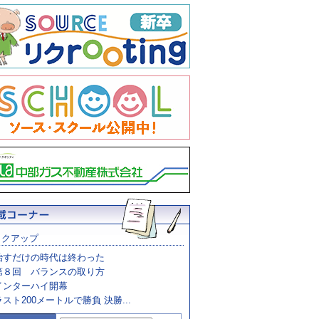
ックアップ
治すだけの時代は終わった
第８回 バランスの取り方
インターハイ開幕
ラスト200メートルで勝負 決勝...