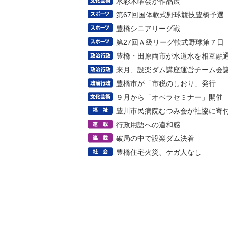
水彩木曜会が作品展
第67回国体軟式野球競技豊橋予選
豊橋シニアリーグ戦
第27回Ａ級リーグ軟式野球第７日
豊橋・田原両市が水道水を相互融
来月、設楽ダム講座運営チーム会
豊橋市が「市税のしおり」発行
９月から「オペラセミナー」開催
豊川市民病院むつみ会が社協に寄
行政用語への違和感
破局の中で設楽ダム決着
豊橋住宅火災、ケガ人なし