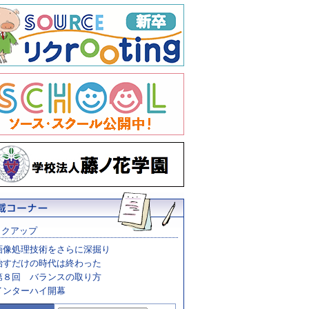
ックアップ
画像処理技術をさらに深掘り
治すだけの時代は終わった
第８回 バランスの取り方
インターハイ開幕