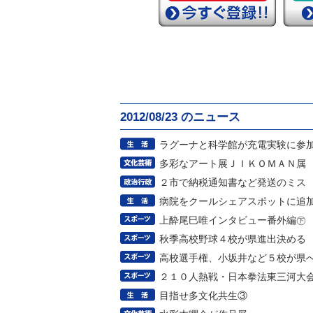
2012/08/23 のニュース
ラグーナと科学館が充電実験に参
多彩なアート展ＪＩＫＯＭＡＮ属
２市で納税通知書など発送のミス
病院をクールシェアスポットに追
上酔尾巳唯インタビュー番外編㊦
秋季高校野球４校が県進出決める
高校選手権、小坂井など５校が県
２１０人熱戦・日本拳法東三河大
目指せ多文化共生③