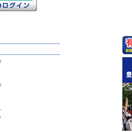
加
加
へ
会