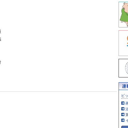
通
議
付
ピ