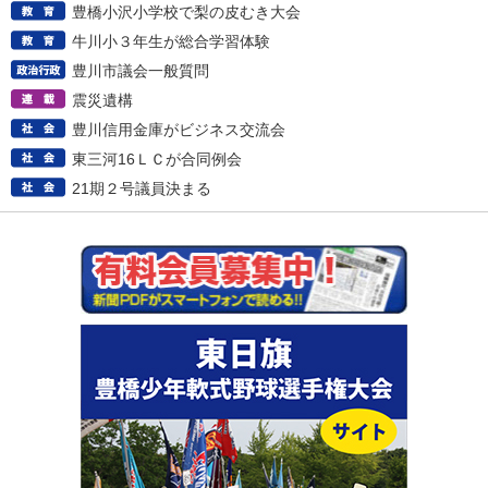
豊橋小沢小学校で梨の皮むき大会
牛川小３年生が総合学習体験
豊川市議会一般質問
震災遺構
豊川信用金庫がビジネス交流会
東三河16ＬＣが合同例会
21期２号議員決まる