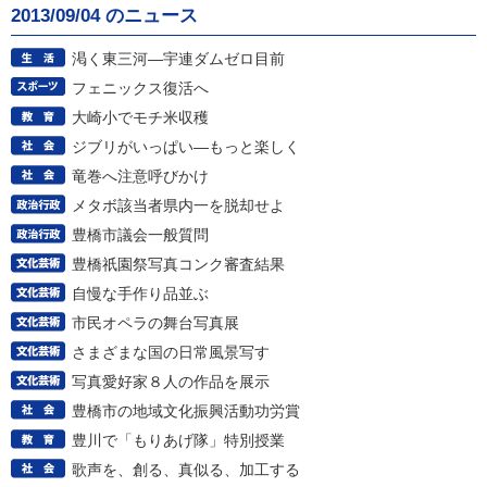
2013/09/04 のニュース
渇く東三河―宇連ダムゼロ目前
フェニックス復活へ
大崎小でモチ米収穫
ジブリがいっぱい―もっと楽しく
竜巻へ注意呼びかけ
メタボ該当者県内一を脱却せよ
豊橋市議会一般質問
豊橋祇園祭写真コンク審査結果
自慢な手作り品並ぶ
市民オペラの舞台写真展
さまざまな国の日常風景写す
写真愛好家８人の作品を展示
豊橋市の地域文化振興活動功労賞
豊川で「もりあげ隊」特別授業
歌声を、創る、真似る、加工する