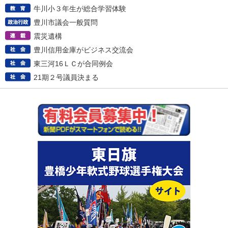
牛川小３年生が総合学習体験
豊川市議会一般質問
震災遺構
豊川信用金庫がビジネス交流会
東三河16ＬＣが合同例会
21期２号議員決まる