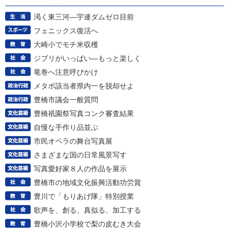
渇く東三河―宇連ダムゼロ目前
フェニックス復活へ
大崎小でモチ米収穫
ジブリがいっぱい―もっと楽しく
竜巻へ注意呼びかけ
メタボ該当者県内一を脱却せよ
豊橋市議会一般質問
豊橋祇園祭写真コンク審査結果
自慢な手作り品並ぶ
市民オペラの舞台写真展
さまざまな国の日常風景写す
写真愛好家８人の作品を展示
豊橋市の地域文化振興活動功労賞
豊川で「もりあげ隊」特別授業
歌声を、創る、真似る、加工する
豊橋小沢小学校で梨の皮むき大会