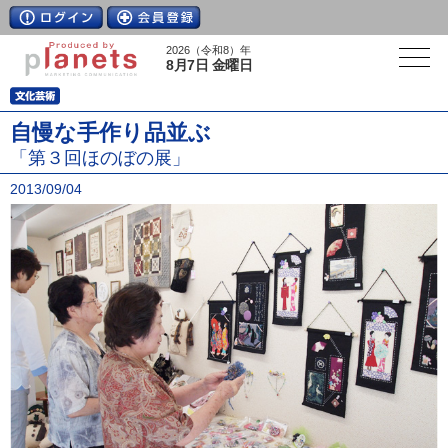
2026（令和8）年
8月7日 金曜日
自慢な手作り品並ぶ
「第３回ほのぼの展」
2013/09/04