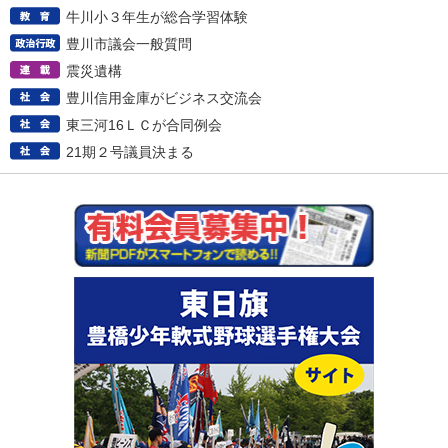
牛川小３年生が総合学習体験
豊川市議会一般質問
震災遺構
豊川信用金庫がビジネス交流会
東三河16ＬＣが合同例会
21期２号議員決まる