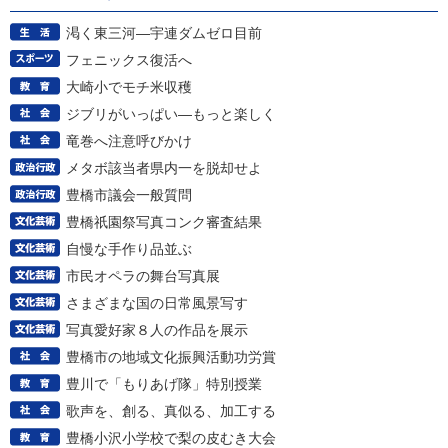
渇く東三河―宇連ダムゼロ目前
フェニックス復活へ
大崎小でモチ米収穫
ジブリがいっぱい―もっと楽しく
竜巻へ注意呼びかけ
メタボ該当者県内一を脱却せよ
豊橋市議会一般質問
豊橋祇園祭写真コンク審査結果
自慢な手作り品並ぶ
市民オペラの舞台写真展
さまざまな国の日常風景写す
写真愛好家８人の作品を展示
豊橋市の地域文化振興活動功労賞
豊川で「もりあげ隊」特別授業
歌声を、創る、真似る、加工する
豊橋小沢小学校で梨の皮むき大会