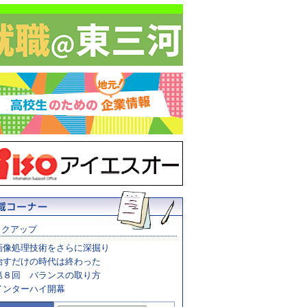
ックアップ
画像処理技術をさらに深掘り
治すだけの時代は終わった
第８回 バランスの取り方
インターハイ開幕