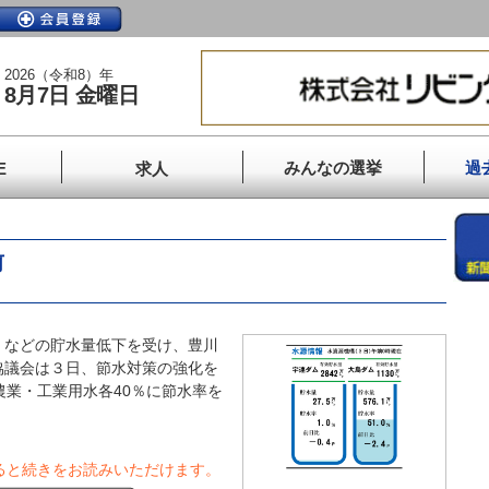
2026（令和8）年
8月7日 金曜日
みんなの選挙
過
E
求人
前
などの貯水量低下を受け、豊川
協議会は３日、節水対策の強化を
農業・工業用水各40％に節水率を
ると続きをお読みいただけます。