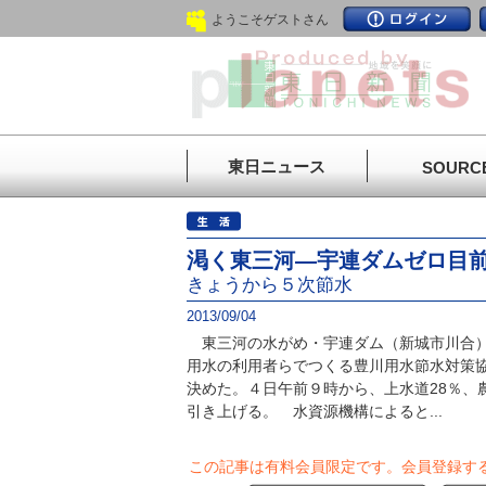
ようこそゲストさん
東日ニュース
SOURC
渇く東三河―宇連ダムゼロ目
きょうから５次節水
2013/09/04
東三河の水がめ・宇連ダム（新城市川合）
用水の利用者らでつくる豊川用水節水対策
決めた。４日午前９時から、上水道28％、
引き上げる。 水資源機構によると...
この記事は有料会員限定です。
会員登録す