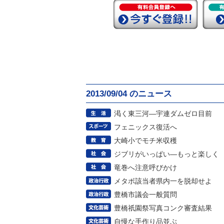
2013/09/04 のニュース
渇く東三河―宇連ダムゼロ目前
フェニックス復活へ
大崎小でモチ米収穫
ジブリがいっぱい―もっと楽しく
竜巻へ注意呼びかけ
メタボ該当者県内一を脱却せよ
豊橋市議会一般質問
豊橋祇園祭写真コンク審査結果
自慢な手作り品並ぶ