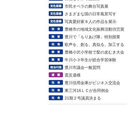
市民オペラの舞台写真展
さまざまな国の日常風景写す
写真愛好家８人の作品を展示
豊橋市の地域文化振興活動功労賞
豊川で「もりあげ隊」特別授業
歌声を、創る、真似る、加工する
豊橋小沢小学校で梨の皮むき大会
牛川小３年生が総合学習体験
豊川市議会一般質問
震災遺構
豊川信用金庫がビジネス交流会
東三河16ＬＣが合同例会
21期２号議員決まる