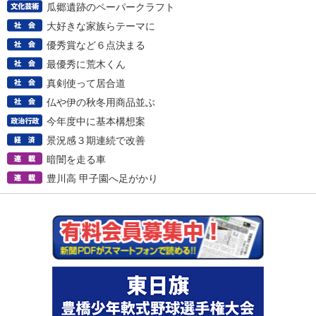
瓜郷遺跡のペーパークラフト
大好きな家族らテーマに
優秀賞など６点決まる
最優秀に荒木くん
真剣使って居合道
仏や伊の秋冬用商品並ぶ
今年度中に基本構想案
景況感３期連続で改善
暗闇を走る車
豊川高 甲子園へ足がかり