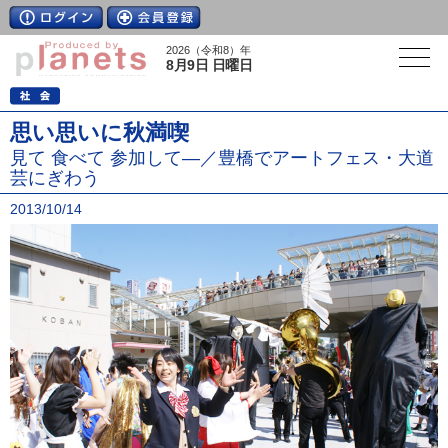
2026（令和8）年
8月9日 日曜日
思い思いに秋満喫
見て 食べて 参加して―／豊橋でアートフェス・大道
芸にぎわう
2013/10/14