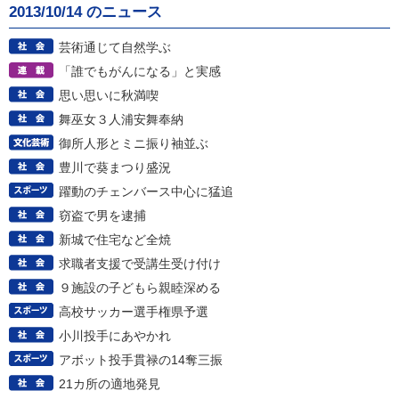
2013/10/14 のニュース
芸術通じて自然学ぶ
「誰でもがんになる」と実感
思い思いに秋満喫
舞巫女３人浦安舞奉納
御所人形とミニ振り袖並ぶ
豊川で葵まつり盛況
躍動のチェンバース中心に猛追
窃盗で男を逮捕
新城で住宅など全焼
求職者支援で受講生受け付け
９施設の子どもら親睦深める
高校サッカー選手権県予選
小川投手にあやかれ
アボット投手貫禄の14奪三振
21カ所の適地発見