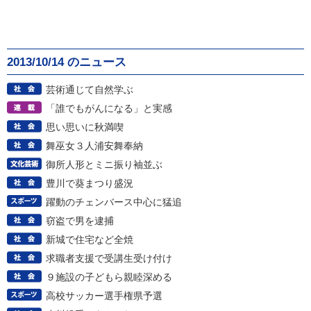
2013/10/14 のニュース
芸術通じて自然学ぶ
「誰でもがんになる」と実感
思い思いに秋満喫
舞巫女３人浦安舞奉納
御所人形とミニ振り袖並ぶ
豊川で葵まつり盛況
躍動のチェンバース中心に猛追
窃盗で男を逮捕
新城で住宅など全焼
求職者支援で受講生受け付け
９施設の子どもら親睦深める
高校サッカー選手権県予選