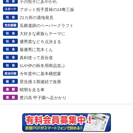
小川投手にあやかれ
アボット投手貫禄の14奪三振
21カ所の適地発見
瓜郷遺跡のペーパークラフト
大好きな家族らテーマに
優秀賞など６点決まる
最優秀に荒木くん
真剣使って居合道
仏や伊の秋冬用商品並ぶ
今年度中に基本構想案
景況感３期連続で改善
暗闇を走る車
豊川高 甲子園へ足がかり