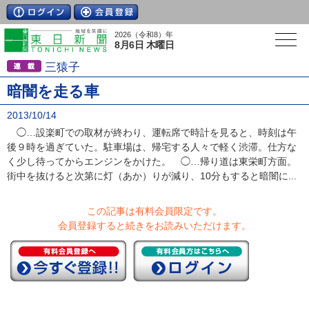
2026（令和8）年
8月6日 木曜日
三猿子
暗闇を走る車
2013/10/14
◯…設楽町での取材が終わり、運転席で時計を見ると、時刻は午
後９時を過ぎていた。駐車場は、帰宅する人々で軽く渋滞。仕方な
く少し待ってからエンジンをかけた。 ◯…帰り道は東栄町方面。
街中を抜けると次第に灯（あか）りが減り、10分もすると暗闇に...
この記事は有料会員限定です。
会員登録すると続きをお読みいただけます。