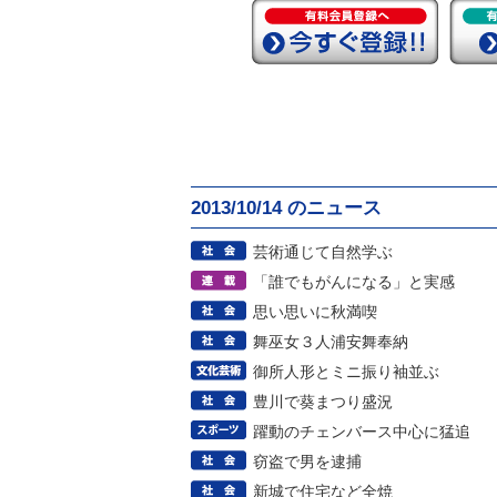
2013/10/14 のニュース
芸術通じて自然学ぶ
「誰でもがんになる」と実感
思い思いに秋満喫
舞巫女３人浦安舞奉納
御所人形とミニ振り袖並ぶ
豊川で葵まつり盛況
躍動のチェンバース中心に猛追
窃盗で男を逮捕
新城で住宅など全焼