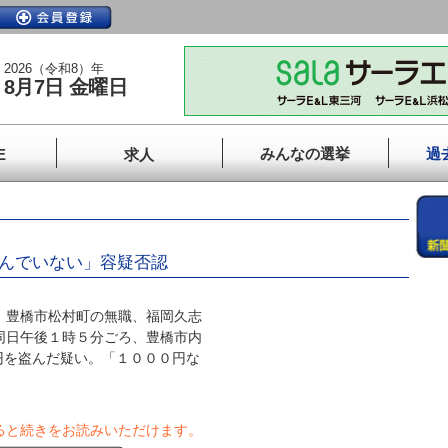
2026（令和8）年
8月7日 金曜日
みんなの選挙
過
E
求人
盗んでいない」容疑否認
、豊橋市松村町の無職、福岡久志
同日午後１時５分ごろ、豊橋市内
円を盗んだ疑い。「１０００円な
ると続きをお読みいただけます。