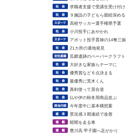
求職者支援で受講生受け付け
９施設の子どもら親睦深める
高校サッカー選手権県予選
小川投手にあやかれ
アボット投手貫禄の14奪三振
21カ所の適地発見
瓜郷遺跡のペーパークラフト
大好きな家族らテーマに
優秀賞など６点決まる
最優秀に荒木くん
真剣使って居合道
仏や伊の秋冬用商品並ぶ
今年度中に基本構想案
景況感３期連続で改善
暗闇を走る車
豊川高 甲子園へ足がかり