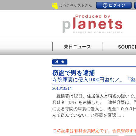
ようこそゲストさん
東日ニュース
SOURC
窃盗で男を逮捕
寺院庫裏に侵入1000円盗む／。「
2013/10/14
豊橋署は12日、住居侵入と窃盗の疑いで
容疑者（54）を逮捕した。 逮捕容疑は、
にある寺院の庫裏に侵入し、現金１０００
んて盗んでいない」と容疑を否認し...
この記事は有料会員限定です。
会員登録す