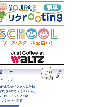
ックアップ
画像処理技術をさらに深掘り
治すだけの時代は終わった
第８回 バランスの取り方
インターハイ開幕