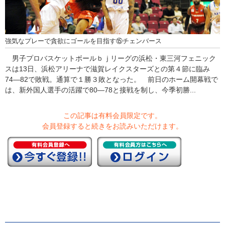
強気なプレーで貪欲にゴールを目指す⑮チェンバース
男子プロバスケットボールｂｊリーグの浜松・東三河フェニック
スは13日、浜松アリーナで滋賀レイクスターズとの第４節に臨み
74―82で敗戦。通算で１勝３敗となった。 前日のホーム開幕戦で
は、新外国人選手の活躍で80―78と接戦を制し、今季初勝...
この記事は有料会員限定です。
会員登録すると続きをお読みいただけます。