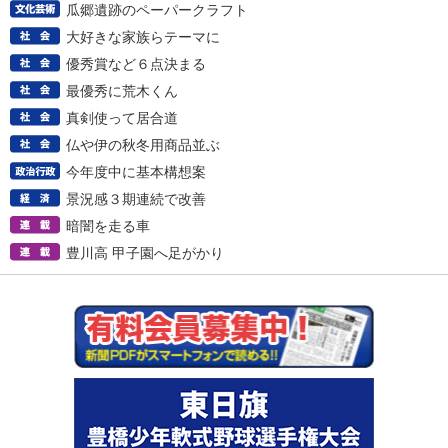
瓜郷遺跡のペーパークラフト
大好きな家族らテーマに
優秀賞など６点決まる
最優秀に荒木くん
真剣使って居合道
仏や伊の秋冬用商品並ぶ
今年度中に基本構想案
景況感３期連続で改善
暗闇を走る車
豊川高 甲子園へ足がかり