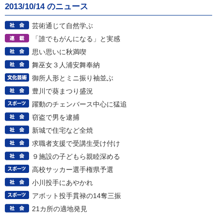
2013/10/14 のニュース
芸術通じて自然学ぶ
「誰でもがんになる」と実感
思い思いに秋満喫
舞巫女３人浦安舞奉納
御所人形とミニ振り袖並ぶ
豊川で葵まつり盛況
躍動のチェンバース中心に猛追
窃盗で男を逮捕
新城で住宅など全焼
求職者支援で受講生受け付け
９施設の子どもら親睦深める
高校サッカー選手権県予選
小川投手にあやかれ
アボット投手貫禄の14奪三振
21カ所の適地発見