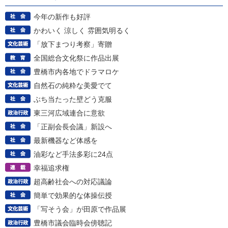
今年の新作も好評
かわいく 涼しく 雰囲気明るく
「放下まつり考察」寄贈
全国総合文化祭に作品出展
豊橋市内各地でドラマロケ
自然石の純粋な美愛でて
ぶち当たった壁どう克服
東三河広域連合に意欲
「正副会長会議」新設へ
最新機器など体感を
油彩など手法多彩に24点
幸福追求権
超高齢社会への対応議論
簡単で効果的な体操伝授
「写そう会」が田原で作品展
豊橋市議会臨時会傍聴記