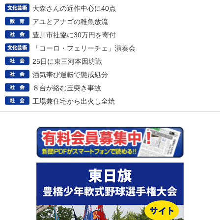
大森さんの近作中心に40点
アユとアナゴの稚魚放流
豊川市社協に30万円を寄付
「コーロ・フェリーチェ」演奏会
25日に東三河本因坊戦
酒気帯び運転で懲戒処分
８台が絡む玉突き事故
工場兼住宅から出火し全焼