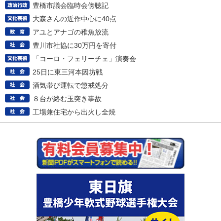
豊橋市議会臨時会傍聴記
大森さんの近作中心に40点
アユとアナゴの稚魚放流
豊川市社協に30万円を寄付
「コーロ・フェリーチェ」演奏会
25日に東三河本因坊戦
酒気帯び運転で懲戒処分
８台が絡む玉突き事故
工場兼住宅から出火し全焼