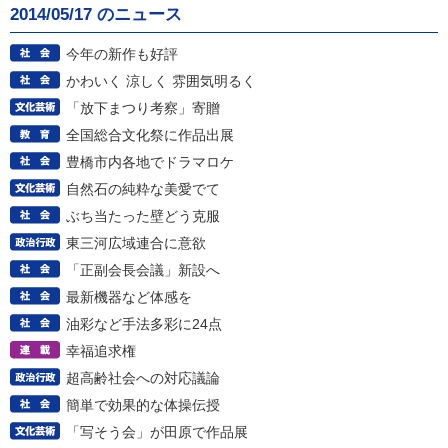
2014/05/17 のニュース
今年の新作も好評
かわいく 涼しく 雰囲気明るく
「放下まつり考察」寄贈
全国総合文化祭に作品出展
豊橋市内各地でドラマロケ
自然石の純粋な美愛でて
ぶち当たった壁どう克服
東三河広域連合に意欲
「正副会長会議」新設へ
最新機器など体感を
油彩など手法多彩に24点
幸福追求権
超高齢社会への対応議論
簡単で効果的な体操伝授
「写そう会」が田原で作品展