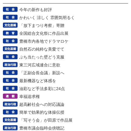
今年の新作も好評
かわいく 涼しく 雰囲気明るく
「放下まつり考察」寄贈
全国総合文化祭に作品出展
豊橋市内各地でドラマロケ
自然石の純粋な美愛でて
ぶち当たった壁どう克服
東三河広域連合に意欲
「正副会長会議」新設へ
最新機器など体感を
油彩など手法多彩に24点
幸福追求権
超高齢社会への対応議論
簡単で効果的な体操伝授
「写そう会」が田原で作品展
豊橋市議会臨時会傍聴記