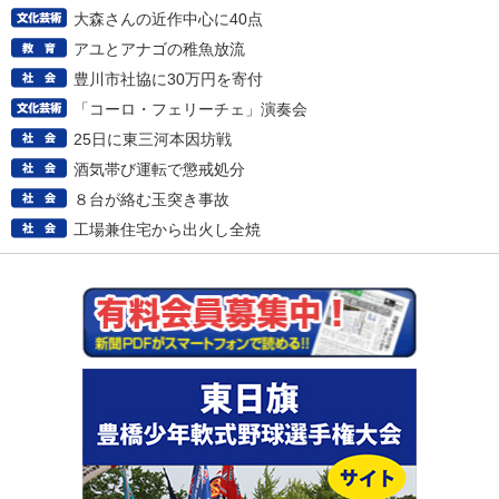
大森さんの近作中心に40点
アユとアナゴの稚魚放流
豊川市社協に30万円を寄付
「コーロ・フェリーチェ」演奏会
25日に東三河本因坊戦
酒気帯び運転で懲戒処分
８台が絡む玉突き事故
工場兼住宅から出火し全焼