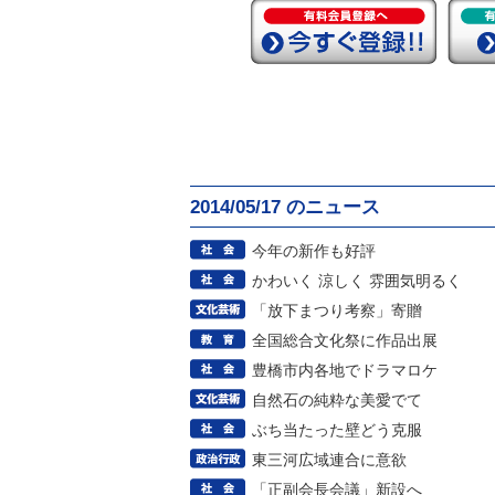
2014/05/17 のニュース
今年の新作も好評
かわいく 涼しく 雰囲気明るく
「放下まつり考察」寄贈
全国総合文化祭に作品出展
豊橋市内各地でドラマロケ
自然石の純粋な美愛でて
ぶち当たった壁どう克服
東三河広域連合に意欲
「正副会長会議」新設へ