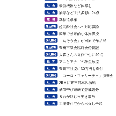
最新機器など体感を
油彩など手法多彩に24点
幸福追求権
超高齢社会への対応議論
簡単で効果的な体操伝授
「写そう会」が田原で作品展
豊橋市議会臨時会傍聴記
大森さんの近作中心に40点
アユとアナゴの稚魚放流
豊川市社協に30万円を寄付
「コーロ・フェリーチェ」演奏会
25日に東三河本因坊戦
酒気帯び運転で懲戒処分
８台が絡む玉突き事故
工場兼住宅から出火し全焼