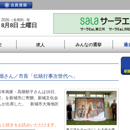
2026（令和8）年
8月8日 土曜日
みんなの選挙
過
E
求人
畑さん／市長「伝統行事次世代へ」
本画家・高畑郁子さんは16日、
察」を新城市に寄贈。新城文化会
人が出席した。 新城市大海地区
ると続きをお読みいただけます。
奥三河をテーマにした大作を寄