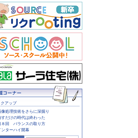
ックアップ
画像処理技術をさらに深掘り
治すだけの時代は終わった
第８回 バランスの取り方
インターハイ開幕