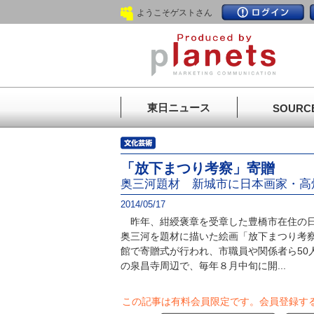
ようこそゲストさん
東日ニュース
SOURC
「放下まつり考察」寄贈
奥三河題材 新城市に日本画家・高
2014/05/17
昨年、紺綬褒章を受章した豊橋市在住の日
奥三河を題材に描いた絵画「放下まつり考
館で寄贈式が行われ、市職員や関係者ら50
の泉昌寺周辺で、毎年８月中旬に開...
この記事は有料会員限定です。
会員登録す