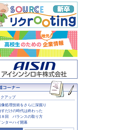
ックアップ
画像処理技術をさらに深掘り
治すだけの時代は終わった
第８回 バランスの取り方
インターハイ開幕