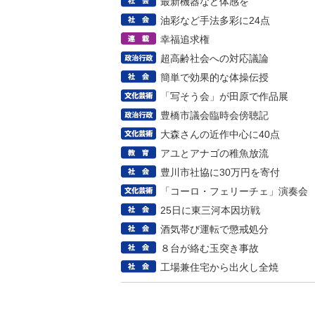
最新機器など体感を
油彩など手法多彩に24点
幸福追求権
超高齢社会への対応議論
簡単で効果的な体操伝授
「写そう会」が田原で作品展
豊橋市議会臨時会傍聴記
大森さんの近作中心に40点
アユとアナゴの稚魚放流
豊川市社協に30万円を寄付
「コーロ・フェリーチェ」演奏会
25日に東三河本因坊戦
酒気帯び運転で懲戒処分
８台が絡む玉突き事故
工場兼住宅から出火し全焼