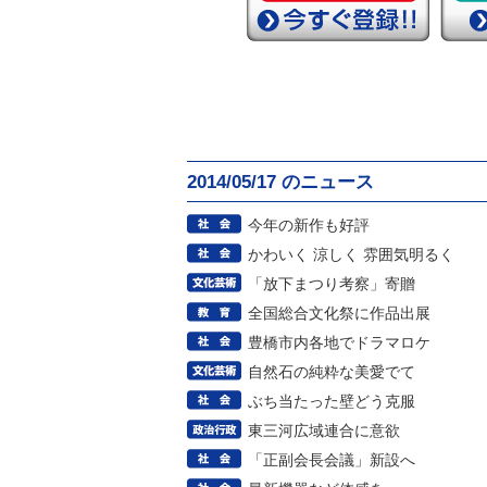
2014/05/17 のニュース
今年の新作も好評
かわいく 涼しく 雰囲気明るく
「放下まつり考察」寄贈
全国総合文化祭に作品出展
豊橋市内各地でドラマロケ
自然石の純粋な美愛でて
ぶち当たった壁どう克服
東三河広域連合に意欲
「正副会長会議」新設へ