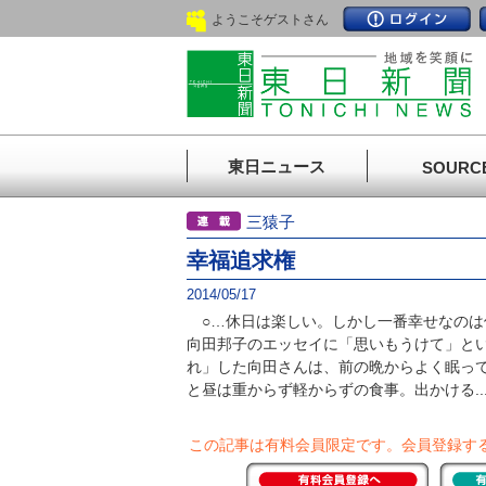
ようこそゲストさん
東日ニュース
SOURC
三猿子
幸福追求権
2014/05/17
○…休日は楽しい。しかし一番幸せなのは
向田邦子のエッセイに「思いもうけて」と
れ」した向田さんは、前の晩からよく眠っ
と昼は重からず軽からずの食事。出かける..
この記事は有料会員限定です。
会員登録す