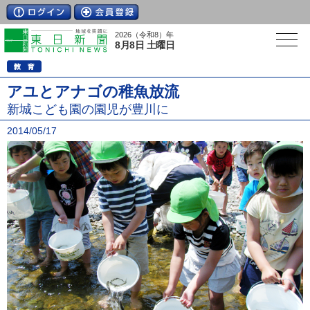
2026（令和8）年
8月8日 土曜日
アユとアナゴの稚魚放流
新城こども園の園児が豊川に
2014/05/17