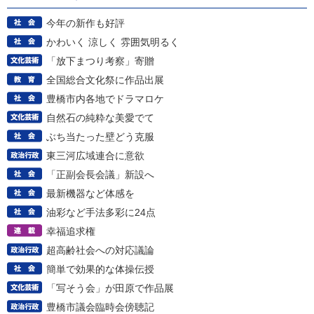
今年の新作も好評
かわいく 涼しく 雰囲気明るく
「放下まつり考察」寄贈
全国総合文化祭に作品出展
豊橋市内各地でドラマロケ
自然石の純粋な美愛でて
ぶち当たった壁どう克服
東三河広域連合に意欲
「正副会長会議」新設へ
最新機器など体感を
油彩など手法多彩に24点
幸福追求権
超高齢社会への対応議論
簡単で効果的な体操伝授
「写そう会」が田原で作品展
豊橋市議会臨時会傍聴記