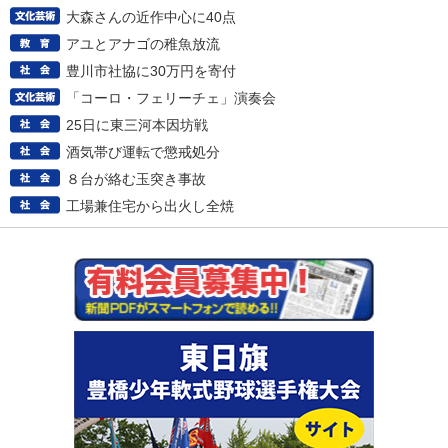
大森さんの近作中心に40点
アユとアナゴの稚魚放流
豊川市社協に30万円を寄付
「コーロ・フェリーチェ」演奏会
25日に東三河本因坊戦
酒気帯び運転で懲戒処分
８台が絡む玉突き事故
工場兼住宅から出火し全焼