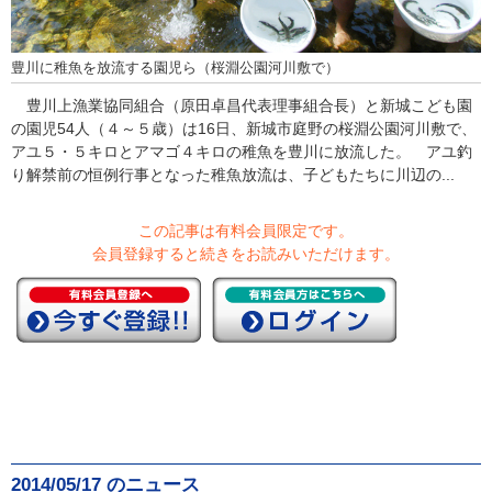
豊川に稚魚を放流する園児ら（桜淵公園河川敷で）
豊川上漁業協同組合（原田卓昌代表理事組合長）と新城こども園
の園児54人（４～５歳）は16日、新城市庭野の桜淵公園河川敷で、
アユ５・５キロとアマゴ４キロの稚魚を豊川に放流した。 アユ釣
り解禁前の恒例行事となった稚魚放流は、子どもたちに川辺の...
この記事は有料会員限定です。
会員登録すると続きをお読みいただけます。
2014/05/17 のニュース