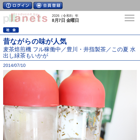
2026（令和8）年
8月7日 金曜日
昔ながらの味が人気
麦茶焙煎機 フル稼働中／豊川・井指製茶／この夏 水
出し緑茶もいかが
2014/07/10