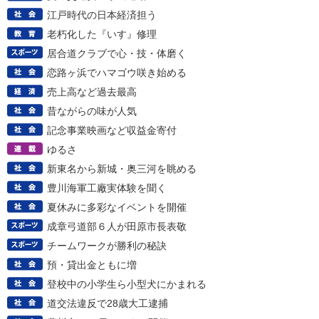
江戸時代の日本経済担う
老朽化した『いす』修理
居合道クラブで心・技・体磨く
恋路ヶ浜でハマゴウ咲き始める
売上高など過去最高
昔ながらの味が人気
記念事業映画など収益金寄付
ゆるさ
新東名から新城・奥三河を眺める
豊川海軍工廠実体験を聞く
夏休みに多彩なイベントを開催
成章弓道部６人が田原市長表敬
チームワークが勝利の秘訣
預・貸出金ともに増
登校中の小学生ら小型犬にかまれる
道交法違反で28歳大工逮捕