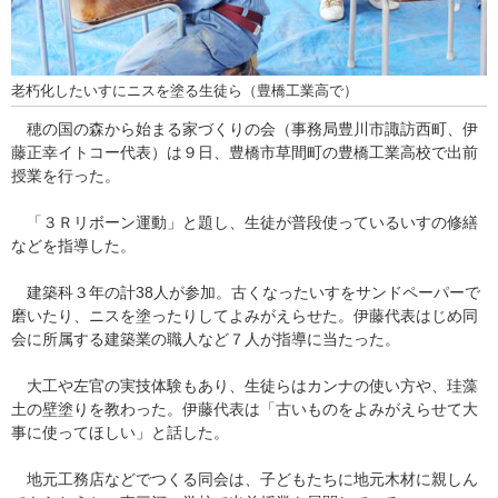
老朽化したいすにニスを塗る生徒ら（豊橋工業高で）
穂の国の森から始まる家づくりの会（事務局豊川市諏訪西町、伊
藤正幸イトコー代表）は９日、豊橋市草間町の豊橋工業高校で出前
授業を行った。
「３Ｒリボーン運動」と題し、生徒が普段使っているいすの修繕
などを指導した。
建築科３年の計38人が参加。古くなったいすをサンドペーパーで
磨いたり、ニスを塗ったりしてよみがえらせた。伊藤代表はじめ同
会に所属する建築業の職人など７人が指導に当たった。
大工や左官の実技体験もあり、生徒らはカンナの使い方や、珪藻
土の壁塗りを教わった。伊藤代表は「古いものをよみがえらせて大
事に使ってほしい」と話した。
地元工務店などでつくる同会は、子どもたちに地元木材に親しん