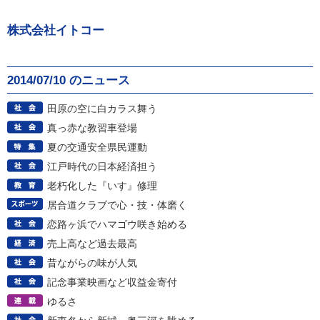
株式会社イトコー
2014/07/10 のニュース
田原の空に白カラス舞う
真っ赤な教習車登場
夏の交通安全県民運動
江戸時代の日本経済担う
老朽化した『いす』修理
居合道クラブで心・技・体磨く
恋路ヶ浜でハマゴウ咲き始める
売上高など過去最高
昔ながらの味が人気
記念事業映画など収益金寄付
ゆるさ