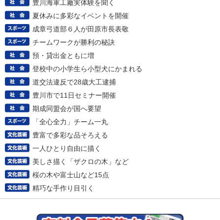
豊川海軍工廠実体験を聞く
夏休みに多彩なイベントを開催
成章弓道部６人が田原市長表敬
チームワークが勝利の秘訣
預・貸出金ともに増
登校中の小学生ら小型犬にかまれる
道交法違反で28歳大工逮捕
豊川市で11日セミナー開催
期成同盟会が国へ要望
「全心全力」チーム一丸
豊富で多彩な品そろえる
一人ひとり自由に描く
美しさ描く「ザクロの木」など
桜の木や富士山など15点
精巧な手作り目引く