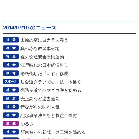
2014/07/10 のニュース
田原の空に白カラス舞う
真っ赤な教習車登場
夏の交通安全県民運動
江戸時代の日本経済担う
老朽化した『いす』修理
居合道クラブで心・技・体磨く
恋路ヶ浜でハマゴウ咲き始める
売上高など過去最高
昔ながらの味が人気
記念事業映画など収益金寄付
ゆるさ
新東名から新城・奥三河を眺める