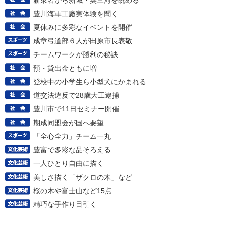
新東名から新城・奥三河を眺める
豊川海軍工廠実体験を聞く
夏休みに多彩なイベントを開催
成章弓道部６人が田原市長表敬
チームワークが勝利の秘訣
預・貸出金ともに増
登校中の小学生ら小型犬にかまれる
道交法違反で28歳大工逮捕
豊川市で11日セミナー開催
期成同盟会が国へ要望
「全心全力」チーム一丸
豊富で多彩な品そろえる
一人ひとり自由に描く
美しさ描く「ザクロの木」など
桜の木や富士山など15点
精巧な手作り目引く