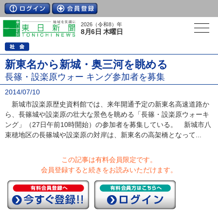
2026（令和8）年
8月6日 木曜日
新東名から新城・奥三河を眺める
長篠・設楽原ウォー キング参加者を募集
2014/07/10
新城市設楽原歴史資料館では、来年開通予定の新東名高速道路か
ら、長篠城や設楽原の壮大な景色を眺める「長篠・設楽原ウォーキ
ング」（27日午前10時開始）の参加者を募集している。 新城市八
束穂地区の長篠城や設楽原の対岸は、新東名の高架橋となって...
この記事は有料会員限定です。
会員登録すると続きをお読みいただけます。