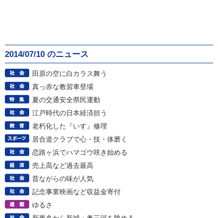
2014/07/10 のニュース
田原の空に白カラス舞う
真っ赤な教習車登場
夏の交通安全県民運動
江戸時代の日本経済担う
老朽化した『いす』修理
居合道クラブで心・技・体磨く
恋路ヶ浜でハマゴウ咲き始める
売上高など過去最高
昔ながらの味が人気
記念事業映画など収益金寄付
ゆるさ