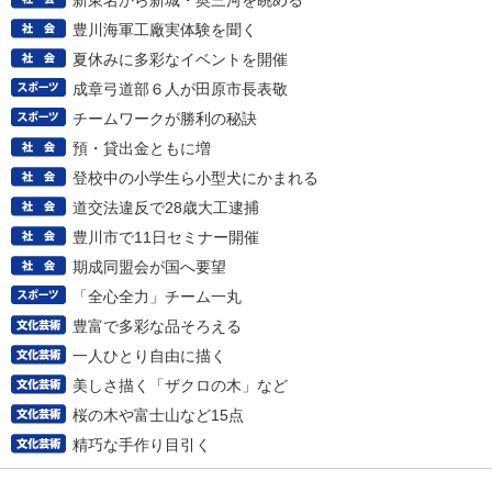
新東名から新城・奥三河を眺める
豊川海軍工廠実体験を聞く
夏休みに多彩なイベントを開催
成章弓道部６人が田原市長表敬
チームワークが勝利の秘訣
預・貸出金ともに増
登校中の小学生ら小型犬にかまれる
道交法違反で28歳大工逮捕
豊川市で11日セミナー開催
期成同盟会が国へ要望
「全心全力」チーム一丸
豊富で多彩な品そろえる
一人ひとり自由に描く
美しさ描く「ザクロの木」など
桜の木や富士山など15点
精巧な手作り目引く