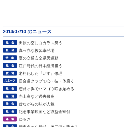
2014/07/10 のニュース
田原の空に白カラス舞う
真っ赤な教習車登場
夏の交通安全県民運動
江戸時代の日本経済担う
老朽化した『いす』修理
居合道クラブで心・技・体磨く
恋路ヶ浜でハマゴウ咲き始める
売上高など過去最高
昔ながらの味が人気
記念事業映画など収益金寄付
ゆるさ