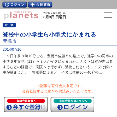
2026（令和8）年
8月9日 日曜日
登校中の小学生ら小型犬にかまれる
豊橋市
2014/07/10
９日午前８時15分ごろ、豊橋市佐藤５の路上で、通学中の同市の
小学６年女児（11）ら３人がイヌにかまれた。ふくらはぎが内出血
するなどの軽傷で、病院へは行かずに登校したという。イヌは飼い
主が捕まえた。 豊橋署によると、イヌは体長30～40㌢の...
この記事は有料会員限定です。
会員登録すると続きをお読みいただけます。