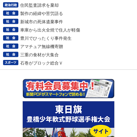
住民監査請求を棄却
製作の経緯や苦労語る
新城市の死体遺棄事件
車庫から出火全焼で住人が軽傷
豊川でひったくり事件発生
アマチュア無線機寄贈
三重の食材が大集合
石巻がブロック総合Ｖ