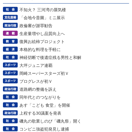
不知火？ 三河湾の蜃気楼
「会地今昔圖」ミニ展示
政倫審が謝罪勧告
生産量増やし品質向上へ
復興お絵柿プロジェクト
本格的な料理を手軽に
神経切断で後遺症残る男性と和解
大坪ジュニア連覇
岡崎スーパースターズ初Ｖ
プログレスが初Ｖ
道路網の整備を訴え
同年代とのつながりを
あす「こども 食堂」を開催
上程する30議案を発表
磯丸の歌業しのび「磯丸祭」開く
コンビニ強盗犯発見し逮捕