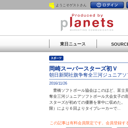
ようこそゲストさん
東日ニュース
SOURC
岡崎スーパースターズ初Ｖ
朝日新聞社旗争奪全三河ジュニアソ
2016/11/26
豊橋ソフトボール協会はこのほど、富士見
奪全三河ジュニアソフトボール大会女子の
スターズが初めての優勝を掌中に収めた。
限）により６回よりタイブレーカーで...
この記事は有料会員限定です。
会員登録す