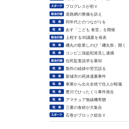
プログレスが初Ｖ
道路網の整備を訴え
同年代とのつながりを
あす「こども 食堂」を開催
上程する30議案を発表
磯丸の歌業しのび「磯丸祭」開く
コンビニ強盗犯発見し逮捕
住民監査請求を棄却
製作の経緯や苦労語る
新城市の死体遺棄事件
車庫から出火全焼で住人が軽傷
豊川でひったくり事件発生
アマチュア無線機寄贈
三重の食材が大集合
石巻がブロック総合Ｖ