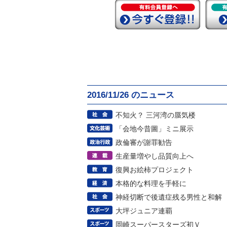
2016/11/26 のニュース
不知火？ 三河湾の蜃気楼
「会地今昔圖」ミニ展示
政倫審が謝罪勧告
生産量増やし品質向上へ
復興お絵柿プロジェクト
本格的な料理を手軽に
神経切断で後遺症残る男性と和解
大坪ジュニア連覇
岡崎スーパースターズ初Ｖ