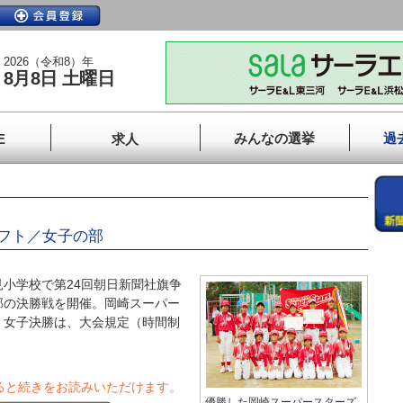
2026（令和8）年
8月8日 土曜日
みんなの選挙
過
E
求人
フト／女子の部
小学校で第24回朝日新聞社旗争
部の決勝戦を開催。岡崎スーパー
 女子決勝は、大会規定（時間制
ると続きをお読みいただけます。
優勝した岡崎スーパースターズ