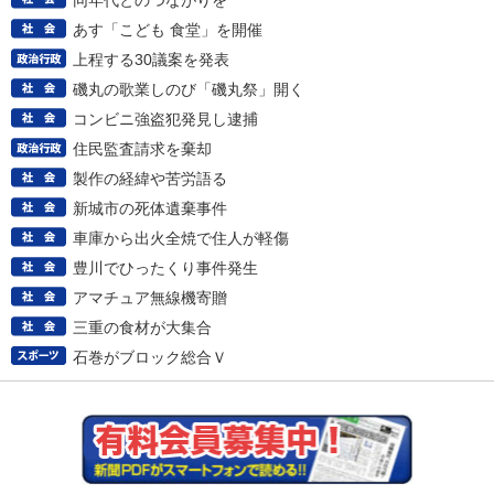
同年代とのつながりを
あす「こども 食堂」を開催
上程する30議案を発表
磯丸の歌業しのび「磯丸祭」開く
コンビニ強盗犯発見し逮捕
住民監査請求を棄却
製作の経緯や苦労語る
新城市の死体遺棄事件
車庫から出火全焼で住人が軽傷
豊川でひったくり事件発生
アマチュア無線機寄贈
三重の食材が大集合
石巻がブロック総合Ｖ