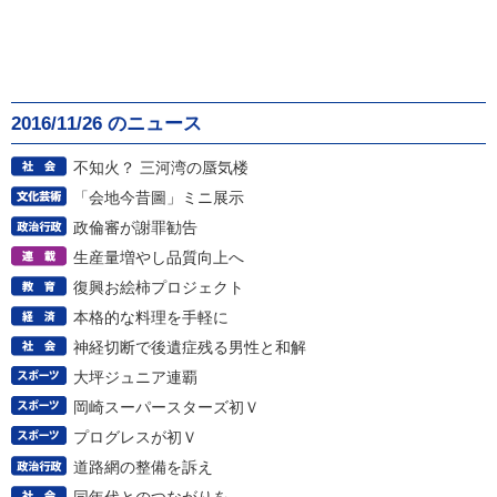
2016/11/26 のニュース
不知火？ 三河湾の蜃気楼
「会地今昔圖」ミニ展示
政倫審が謝罪勧告
生産量増やし品質向上へ
復興お絵柿プロジェクト
本格的な料理を手軽に
神経切断で後遺症残る男性と和解
大坪ジュニア連覇
岡崎スーパースターズ初Ｖ
プログレスが初Ｖ
道路網の整備を訴え