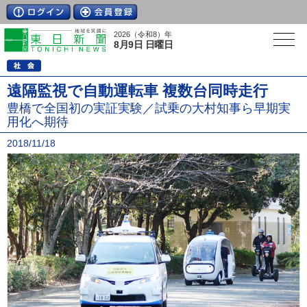
2026（令和8）年
8月9日 日曜日
遠隔監視で自動運転車 複数台同時走行
豊橋で全国初の実証実験／試乗の大村知事ら早期実
用化へ期待
2018/11/18