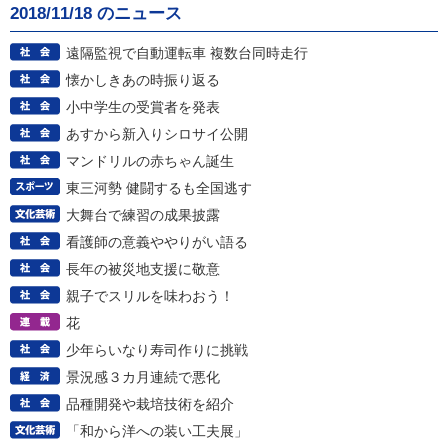
2018/11/18 のニュース
遠隔監視で自動運転車 複数台同時走行
懐かしきあの時振り返る
小中学生の受賞者を発表
あすから新入りシロサイ公開
マンドリルの赤ちゃん誕生
東三河勢 健闘するも全国逃す
大舞台で練習の成果披露
看護師の意義ややりがい語る
長年の被災地支援に敬意
親子でスリルを味わおう！
花
少年らいなり寿司作りに挑戦
景況感３カ月連続で悪化
品種開発や栽培技術を紹介
「和から洋への装い工夫展」