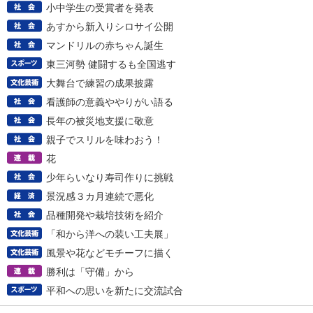
小中学生の受賞者を発表
あすから新入りシロサイ公開
マンドリルの赤ちゃん誕生
東三河勢 健闘するも全国逃す
大舞台で練習の成果披露
看護師の意義ややりがい語る
長年の被災地支援に敬意
親子でスリルを味わおう！
花
少年らいなり寿司作りに挑戦
景況感３カ月連続で悪化
品種開発や栽培技術を紹介
「和から洋への装い工夫展」
風景や花などモチーフに描く
勝利は「守備」から
平和への思いを新たに交流試合