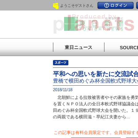
ようこそゲストさん
東日ニュース
SOURC
平和への思いを新たに交流試
豊橋で横田めぐみ杯全国軟式野球大
2018/11/18
北朝鮮による拉致被害者やその家族を勇気
を置くＮＰＯ法人の全日本軟式野球協議会は
田めぐみ杯全国軟式野球大会を開いた。１
の両親である横田滋・早紀江夫妻から...
この記事は有料会員限定です。
会員登録す