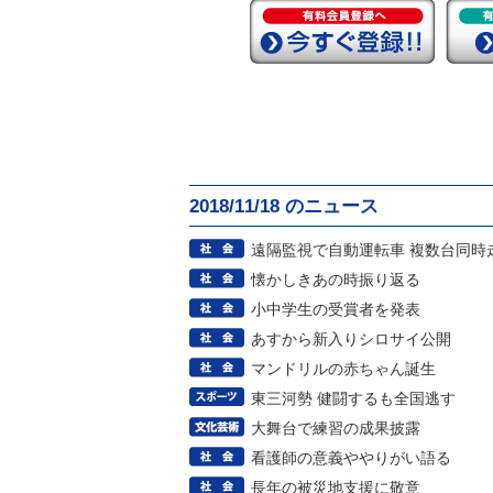
2018/11/18 のニュース
遠隔監視で自動運転車 複数台同時
懐かしきあの時振り返る
小中学生の受賞者を発表
あすから新入りシロサイ公開
マンドリルの赤ちゃん誕生
東三河勢 健闘するも全国逃す
大舞台で練習の成果披露
看護師の意義ややりがい語る
長年の被災地支援に敬意