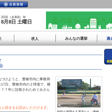
2026（令和8）年
8月8日 土曜日
みんなの選挙
過
E
求人
合
会
づけようと、豊橋市内に事務局
17日、豊橋市内の２球場で、横
９７７年に拉致されためぐみさん
ると続きをお読みいただけます。
熱戦を展開する選手たち（豊橋