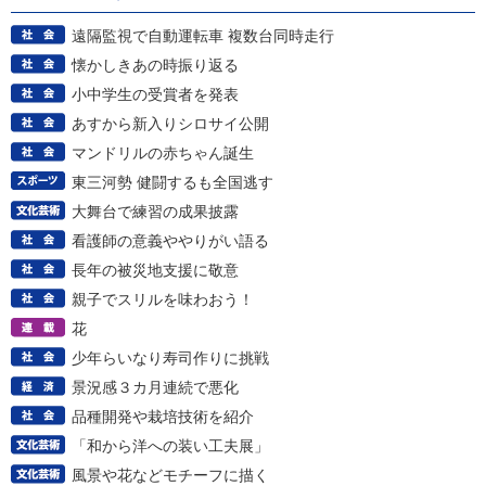
遠隔監視で自動運転車 複数台同時走行
懐かしきあの時振り返る
小中学生の受賞者を発表
あすから新入りシロサイ公開
マンドリルの赤ちゃん誕生
東三河勢 健闘するも全国逃す
大舞台で練習の成果披露
看護師の意義ややりがい語る
長年の被災地支援に敬意
親子でスリルを味わおう！
花
少年らいなり寿司作りに挑戦
景況感３カ月連続で悪化
品種開発や栽培技術を紹介
「和から洋への装い工夫展」
風景や花などモチーフに描く