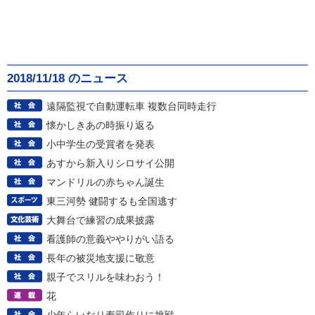
2018/11/18 のニュース
遠隔監視で自動運転車 複数台同時走行
懐かしきあの時振り返る
小中学生の受賞者を発表
あすから新入りシロサイ公開
マンドリルの赤ちゃん誕生
東三河勢 健闘するも全国逃す
大舞台で練習の成果披露
看護師の意義ややりがい語る
長年の被災地支援に敬意
親子でスリルを味わおう！
花