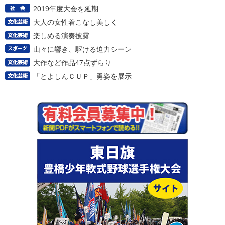
2019年度大会を延期
大人の女性着こなし美しく
楽しめる演奏披露
山々に響き、駆ける迫力シーン
大作など作品47点ずらり
「とよしんＣＵＰ」勇姿を展示