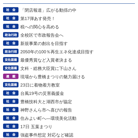
「閉店報道」広がる動揺の中
第17弾あす発売！
税への関心を高める
全校区で市政報告会へ
新規事業の創出を目指す
2050年の100％再生エネ化達成目指す
最優秀賞など入賞者決まる
文科・総務大臣賞に下山さん
現場から豊橋まつりの魅力届ける
23日に着物着方教室
台風19号の災害義援金
豊橋技科大と湖西市が協定
神野さんら市へ喜びの報告
住みよい町へ―環境美化活動
17日 五葉まつり
強盗事件想定 対応など確認