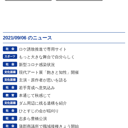
2021/09/06 のニュース
ロケ誘致推進で専用サイト
もっと大きな舞台で自分らしく
新型コロナ感染状況
現代アート展「飽きと知性」開催
主演・原作者が思いを語る
若手育成へ意気込み
本通じて秋感じて
ダム周辺に残る遺構を紹介
ひとすじの会が稲刈り
志多ら豊橋公演
蒲郡商議所で職域接種きょう開始