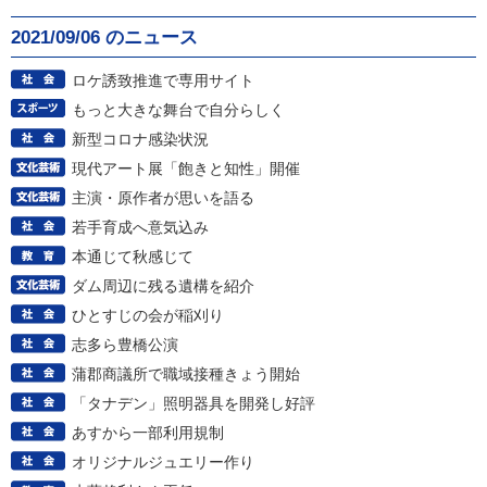
2021/09/06 のニュース
ロケ誘致推進で専用サイト
もっと大きな舞台で自分らしく
新型コロナ感染状況
現代アート展「飽きと知性」開催
主演・原作者が思いを語る
若手育成へ意気込み
本通じて秋感じて
ダム周辺に残る遺構を紹介
ひとすじの会が稲刈り
志多ら豊橋公演
蒲郡商議所で職域接種きょう開始
「タナデン」照明器具を開発し好評
あすから一部利用規制
オリジナルジュエリー作り