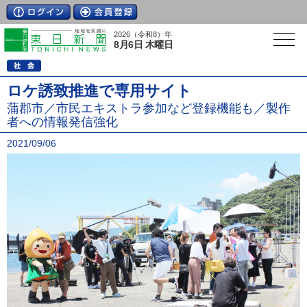
2026（令和8）年
8月6日 木曜日
ロケ誘致推進で専用サイト
蒲郡市／市民エキストラ参加など登録機能も／製作
者への情報発信強化
2021/09/06