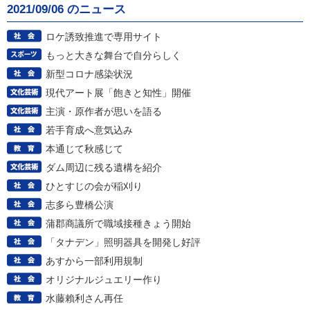
2021/09/06 のニュース
ロケ誘致推進で専用サイト
もっと大きな舞台で自分らしく
新型コロナ感染状況
現代アート展「飽きと知性」開催
主演・原作者が思いを語る
若手育成へ意気込み
本通じて秋感じて
ダム周辺に残る遺構を紹介
ひとすじの会が稲刈り
志多ら豊橋公演
蒲郡商議所で職域接種きょう開始
「タナデン」照明器具を開発し好評
あすから一部利用規制
オリジナルジュエリー作り
水藤賴利さん再任