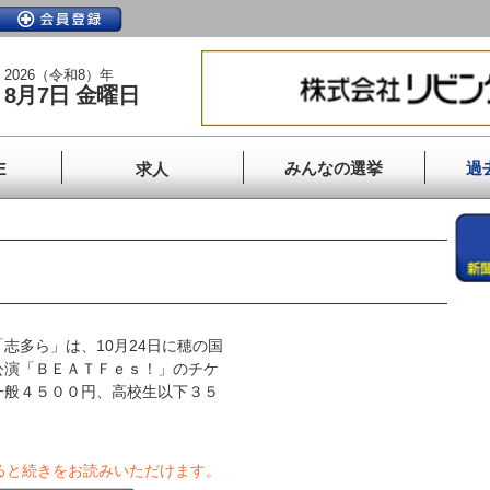
2026（令和8）年
8月7日 金曜日
みんなの選挙
過
E
求人
多ら」は、10月24日に穂の国
公演「ＢＥＡＴＦｅｓ！」のチケ
一般４５００円、高校生以下３５
ると続きをお読みいただけます。