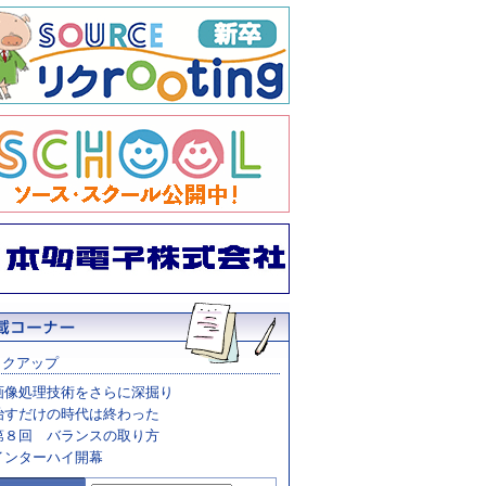
ックアップ
画像処理技術をさらに深掘り
治すだけの時代は終わった
第８回 バランスの取り方
インターハイ開幕