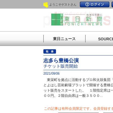
ようこそゲストさん
東日ニュース
SOURC
志多ら豊橋公演
チケット販売開始
2021/09/06
東栄町を拠点に活動するプロ和太鼓集団「志
とよはし芸術劇場プラットで開催する豊橋
ット販売をスタートした。 １階指定席は
００円。２階自由席は一般３５００...
この記事は有料会員限定です。
会員登録す