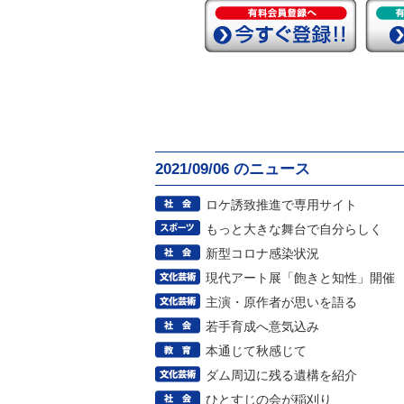
2021/09/06 のニュース
ロケ誘致推進で専用サイト
もっと大きな舞台で自分らしく
新型コロナ感染状況
現代アート展「飽きと知性」開催
主演・原作者が思いを語る
若手育成へ意気込み
本通じて秋感じて
ダム周辺に残る遺構を紹介
ひとすじの会が稲刈り