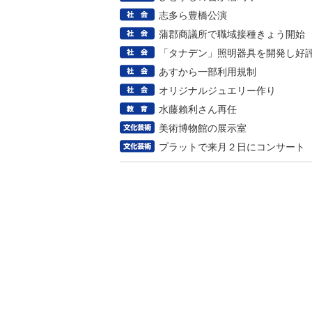
志多ら豊橋公演
蒲郡商議所で職域接種きょう開始
「タナデン」照明器具を開発し好
あすから一部利用規制
オリジナルジュエリー作り
水藤賴利さん再任
美術博物館の展示室
プラットで来月２日にコンサート