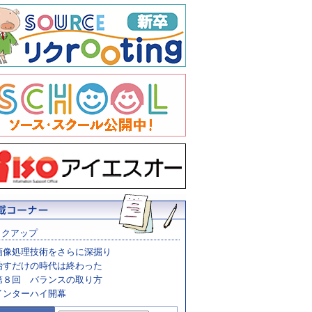
ックアップ
画像処理技術をさらに深掘り
治すだけの時代は終わった
第８回 バランスの取り方
インターハイ開幕