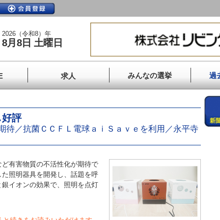
2026（令和8）年
8月8日 土曜日
みんなの選挙
過
E
求人
し好評
期待／抗菌ＣＣＦＬ電球ａｉＳａｖｅを利用／永平寺
ど有害物質の不活性化が期待で
した照明器具を開発し、話題を呼
と銀イオンの効果で、照明を点灯