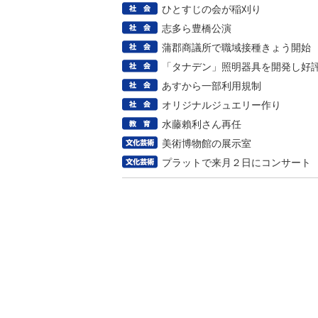
ひとすじの会が稲刈り
志多ら豊橋公演
蒲郡商議所で職域接種きょう開始
「タナデン」照明器具を開発し好
あすから一部利用規制
オリジナルジュエリー作り
水藤賴利さん再任
美術博物館の展示室
プラットで来月２日にコンサート