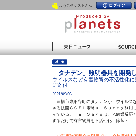
ようこそゲストさん
東日ニュース
SOURC
「タナデン」照明器具を開発
ウイルスなど有害物質の不活性化に
に寄付
2021/09/06
豊橋市東細谷町のタナデンが、ウイルスな
きる抗菌ＣＣＦＬ電球ａｉＳａｖｅを利用
んでいる。 ａｉＳａｖｅは、光触媒反応
するだけで有害物質を不活性化、除菌・...