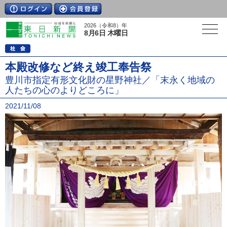
2026（令和8）年
8月6日 木曜日
本殿改修など終え竣工奉告祭
豊川市指定有形文化財の星野神社／「末永く地域の
人たちの心のよりどころに」
2021/11/08