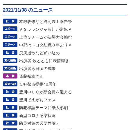
2021/11/08 のニュース
本殿改修など終え竣工奉告祭
ＡＳラランジャ豊川が逆転Ｖ
上位３チームが決勝大会挑む
中部はトヨタ紡織８年ぶりＶ
疫病退散など願い込め
出演者 歌とともに表情輝き
出演者ら日頃の成果
斎藤裕幸さん
友好都市提携40周年
豊川中ＬＣが新会員を迎える
豊川でえがおフェス
防犯標語テーマに紙人形劇
新型コロナ感染状況
防災対策の必要性訴え