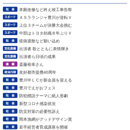
本殿改修など終え竣工奉告祭
ＡＳラランジャ豊川が逆転Ｖ
上位３チームが決勝大会挑む
中部はトヨタ紡織８年ぶりＶ
疫病退散など願い込め
出演者 歌とともに表情輝き
出演者ら日頃の成果
斎藤裕幸さん
友好都市提携40周年
豊川中ＬＣが新会員を迎える
豊川でえがおフェス
防犯標語テーマに紙人形劇
新型コロナ感染状況
防災対策の必要性訴え
岡本漁網がグッドデザイン賞
若手経営者育成講座を開催